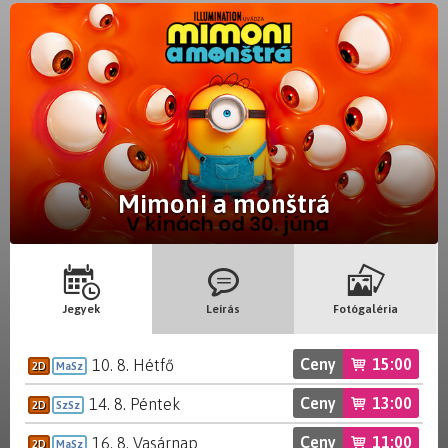
Mimoni a monštrá
Jegyek
Leírás
Fotógaléria
Ceny
15:00
10. 8. Hétfő
2D
MaSz
Ceny
13:00
14. 8. Péntek
2D
SzSz
Ceny
11:00
16. 8. Vasárnap
2D
MaSz