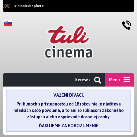
x-bionic® sphere
Keresés
Menu
VÁŽENÍ DIVÁCI,
Pri filmoch s prístupnosťou od 18 rokov nie je návšteva
mladších osôb povolená, a to ani so súhlasom zákonného
zástupcu alebo v sprievode dospelej osoby.
ĎAKUJEME ZA POROZUMENIE