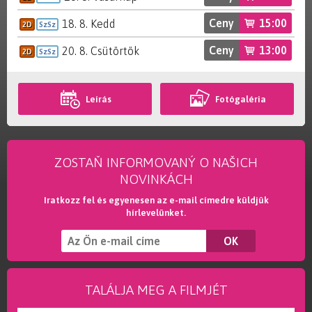
Ceny
15:00
18. 8. Kedd
2D
SzSz
Ceny
13:00
20. 8. Csütörtök
2D
SzSz
Leírás
Fotógaléria
ZOSTAŇ INFORMOVANÝ O NAŠICH
NOVINKÁCH
Iratkozz fel és egyenesen az e-mail címedre küldjük
hírlevelünket.
TALÁLJA MEG A FILMJÉT