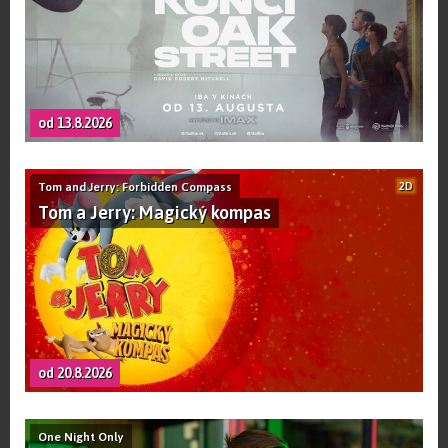
od 13.8.2026
Tom and Jerry: Forbidden Compass
2D
Tom a Jerry: Magický kompas
od 20.8.2026
One Night Only