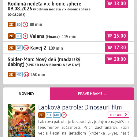
13:00
Rodinná nedeľa v x-bionic sphere
09.08.2026
(Rodinná nedeľa v x-bionic sphere
09.08.2026)
88 min
7
2D
SD
15:00
Vaiana
7
2D
SD
115 min
(Moana)
17:30
Kavej 2
12
2D
OR
109 min
20:00
Spider-Man: Nový deň (maďarský
dabing)
(SPIDER-MAN:BRAND NEW DAY)
150 min
12
2D
MD
NOVINKY
PRÁVE HRÁME ...
Labková patrola: Dinosaurí film
7
DETAIL
2D
SD
MD
Labková patrola je bezpochyby jedným z najväčších
fenoménov súčasnosti. Psích záchranárov, ktorí
vedia lietať na lietadlom (kríženka Skye), hasiť