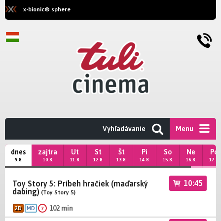
x-bionic® sphere
Vyhľadávanie
Menu
dnes
zajtra
Ut
St
Št
Pi
So
Ne
Po
9.8.
10.8.
11.8.
12.8.
13.8.
14.8.
15.8.
16.8.
17.8.
10:45
Toy Story 5: Príbeh hračiek (maďarský
dabing)
(Toy Story 5)
102 min
7
2D
MD