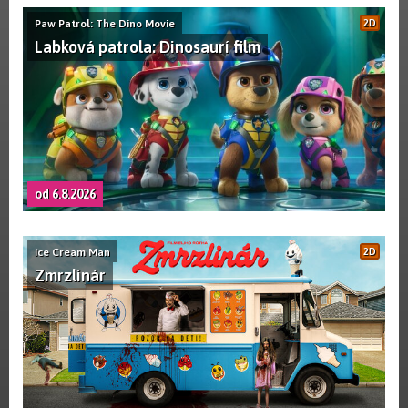
Paw Patrol: The Dino Movie
2D
Labková patrola: Dinosaurí film
od 6.8.2026
Ice Cream Man
2D
Zmrzlinár