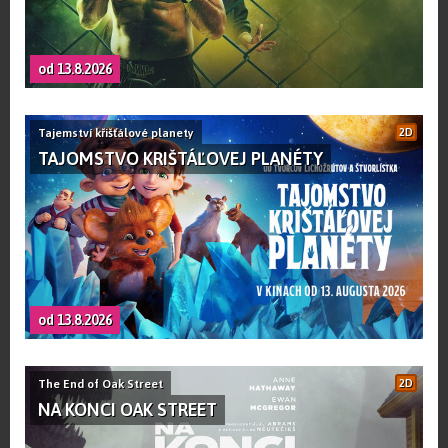
od 13.8.2026
Tajemství křišťálové planety
2D
TAJOMSTVO KRIŠTÁĽOVEJ PLANÉTY
od 13.8.2026
The End of Oak Street
2D
NA KONCI OAK STREET