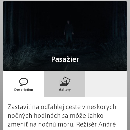
Pasažier
Description
Gallery
Zastaviť na odľahlej ceste v neskorých
nočných hodinách sa môže ľahko
zmeniť na nočnú moru. Režisér André