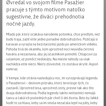
Øvredal vo svojom filme Pasažier
pracuje s týmto motívom natoľko
sugestívne, že diváci prehodnotia
nočné jazdy.
Mladý pár, ktorý očakáva narodenie potomka, chce predtým, než
budú traja, zažiť ešte jedno poriadne dobrodružstvo. Požičajú si
karavan a vyrazia na bezstarostnú jazdu po americkom vidieku.
Pohoda trvá do okamihu, kým uprostred noci neuvidia čerstvú
haváriu a nezastavia, aby jej účastníkom pomohli. Chlapcovi za
volantom, už pomôcť nedokážu. Na mieste nehody sa však
nachádza ešte niečo. Niečo zlovestné, čo zostáva skryté. Aspoň
nateraz.
V kempe, kde strávia nasledujúcu noc, im vyrozprávajú legendu
o Pasažierovi – desivom prízraku, ktorý terorizuje tých, čo
zastavili. Uprostred lesa, uprostred cesty, presne tak ako títo
dvaja dobrodruhovia. Podľa legendy takíto nešťastníci nemajú
šancu a čaká ich posledných pár chvíľ či dní života. Bolo by ľahké
hodiť to za hlavu, keby sa im smola nezačala lepiť na päty, keby