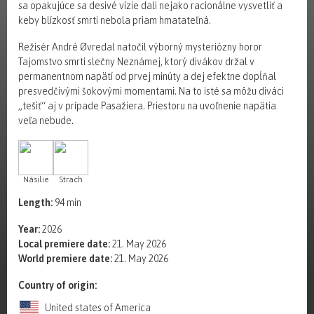
sa opakujúce sa desivé vízie dali nejako racionálne vysvetliť a
keby blízkosť smrti nebola priam hmatateľná.
Režisér André Øvredal natočil výborný mysteriózny horor
Tajomstvo smrti slečny Neznámej, ktorý divákov držal v
permanentnom napätí od prvej minúty a dej efektne dopĺňal
presvedčivými šokovými momentami. Na to isté sa môžu diváci
„tešiť“ aj v prípade Pasažiera. Priestoru na uvoľnenie napätia
veľa nebude.
Násilie
Strach
Length:
94 min
Year:
2026
Local premiere date:
21. May 2026
World premiere date:
21. May 2026
Country of origin:
United states of America