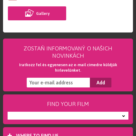
Gallery
ZOSTAŇ INFORMOVANÝ O NAŠICH
NOVINKÁCH
Iratkozz fel és egyenesen az e-mail címedre küldjük
hírlevelünket.
FIND YOUR FILM
---
WHERE TO FIND US