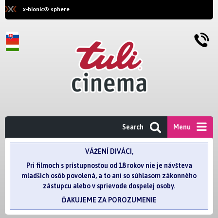
x-bionic® sphere
Search
Menu
VÁŽENÍ DIVÁCI,
Pri filmoch s prístupnosťou od 18 rokov nie je návšteva
mladších osôb povolená, a to ani so súhlasom zákonného
zástupcu alebo v sprievode dospelej osoby.
ĎAKUJEME ZA POROZUMENIE