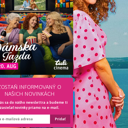
ZOSTAŇ INFORMOVANÝ O
NAŠICH NOVINKÁCH
lás sa do nášho newslettra a budeme ti
zasielať novinky priamo na e-mail.