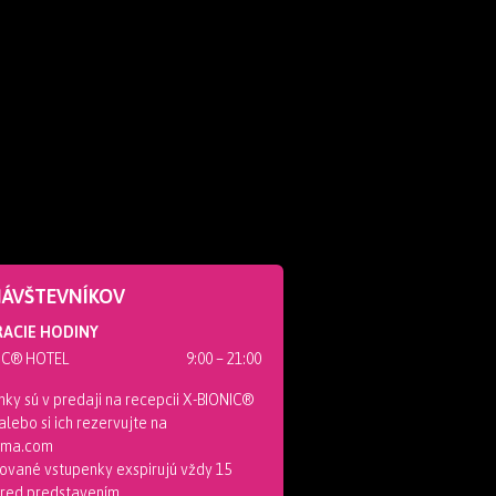
NÁVŠTEVNÍKOV
ACIE HODINY
IC® HOTEL
9:00 – 21:00
ky sú v predaji na recepcii X-BIONIC®
lebo si ich rezervujte na
nema.com
ované vstupenky exspirujú vždy 15
pred predstavením.