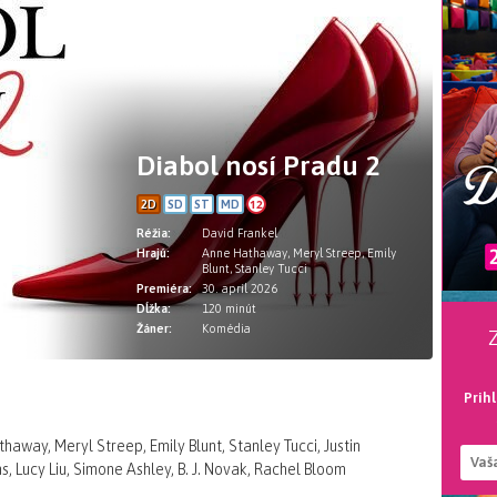
Diabol nosí Pradu 2
12
2D
SD
ST
MD
Réžia:
David Frankel
Hrajú:
Anne Hathaway, Meryl Streep, Emily
Blunt, Stanley Tucci
Premiéra:
30. apríl 2026
Dĺžka:
120 minút
Žáner:
Komédia
Prih
away, Meryl Streep, Emily Blunt, Stanley Tucci, Justin
, Lucy Liu, Simone Ashley, B. J. Novak, Rachel Bloom