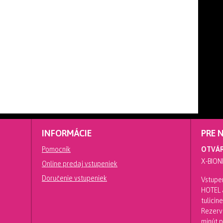
INFORMÁCIE
PRE 
Pomocník
OTVÁR
X-BION
Online predaj vstupeniek
Doručenie vstupeniek
Vstupen
HOTEL a
tulici
Rezerv
minút 