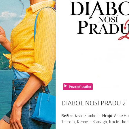
Pozrieť trailer
DIABOL NOSÍ PRADU 2
Réžia:
David Frankel •
Hrajú:
Anne Hath
Theroux, Kenneth Branagh, Tracie Thoms