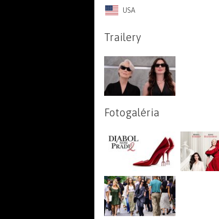
USA
Trailery
Fotogaléria