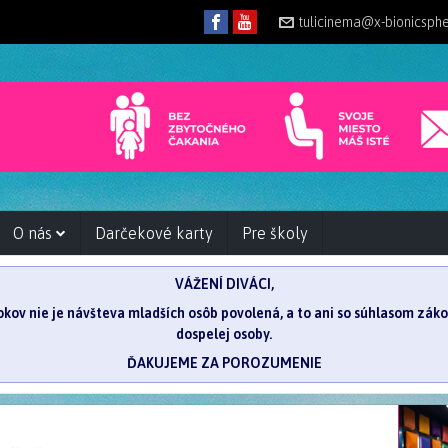
tulicinema@x-bionicsph
O nás
Darčekové karty
Pre školy
VÁŽENÍ DIVÁCI,
 rokov nie je návšteva mladších osôb povolená, a to ani so súhlasom zá
dospelej osoby.
ĎAKUJEME ZA POROZUMENIE