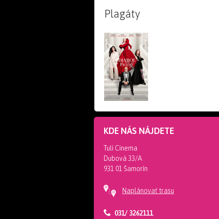
Plagáty
KDE NÁS NÁJDETE
Tuli Cinema
Dubová 33/A
931 01 Šamorín
Naplánovať trasu
031/ 3262111