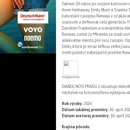
Takmer 20 rokov po svojom kultovom st
Anne Hathaway, Emily Blunt a Stanley 
kancelárií časopisu Runway v očakáva
ovplyvnil a definoval celú generáciu.
Davidom Frankelom a scenáristkou Ali
Runway, zatiaľ čo Miranda sa snaží zo
adekvátne miesto pre svoj časopis. Op
Emily, ktorá je teraz šéfkou veľkej lu
mohli pomôcť zabezpečiť prežitie Run
Vulgarizmy
DIABOL NOSÍ PRADU 2 obsahuje niekoľko
náchylné na fotosenzitívnu epilepsiu al
Rok výroby:
2026
Dátum lokálnej premiéry:
30. apríl 20
Dátum svetovej premiéry:
30. apríl 20
Krajina pôvodu: