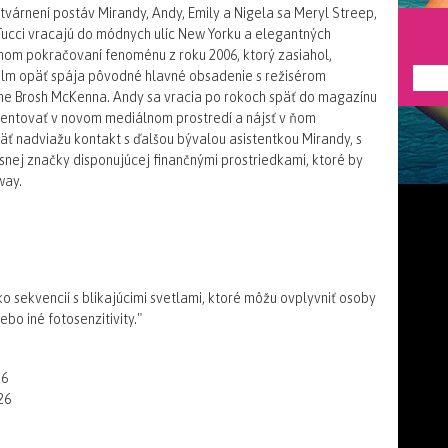
várnení postáv Mirandy, Andy, Emily a Nigela sa Meryl Streep,
Tucci vracajú do módnych ulíc New Yorku a elegantných
nom pokračovaní fenoménu z roku 2006, ktorý zasiahol,
 Film opäť spája pôvodné hlavné obsadenie s režisérom
---
ne Brosh McKenna. Andy sa vracia po rokoch späť do magazínu
rientovať v novom mediálnom prostredí a nájsť v ňom
äť nadviažu kontakt s ďalšou bývalou asistentkou Mirandy, s
xusnej značky disponujúcej finančnými prostriedkami, ktoré by
way.
 sekvencií s blikajúcimi svetlami, ktoré môžu ovplyvniť osoby
ebo iné fotosenzitivity."
26
26