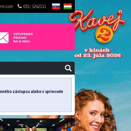
ere.com
031/ 3262111
SK
HU
konného zástupcu alebo v sprievode