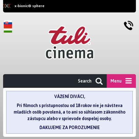
x-bionic® sphere
Search
Menu
VÁŽENÍ DIVÁCI,
Pri filmoch s prístupnosťou od 18 rokov nie je návšteva
mladších osôb povolená, a to ani so súhlasom zákonného
zástupcu alebo v sprievode dospelej osoby.
ĎAKUJEME ZA POROZUMENIE