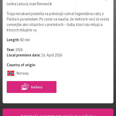
Lenka Lašová, Ivan Romančík
Traja nečakaní priatelia sa pokúšajú vyhrať legendárnu rally z
Paríža k pyramídam. Po ceste sa naučia, že niektoré veci sú oveľa
cennejšie ako víťazstvo v pretekoch – ľudia, ktorí vás milujú a
ktorých milujete vy.
Length:
82 min
Year:
2026
Local premiere date:
16. April 2026
Country of origin:
Norway
Gallery