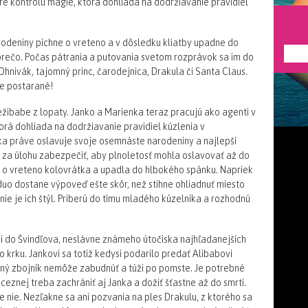
re kontrolu mágie, ktorá dohliada na dodržiavanie pravidiel
odeniny pichne o vreteno a v dôsledku kliatby upadne do
---
 a prečo. Počas pátrania a putovania svetom rozprávok sa im do
Ohnivák, tajomný princ, čarodejnica, Drakula či Santa Claus.
de postarané!
ježibabe z lopaty. Janko a Marienka teraz pracujú ako agenti v
orá dohliada na dodržiavanie pravidiel kúzlenia v
a práve oslavuje svoje osemnáste narodeniny a najlepší
ú za úlohu zabezpečiť, aby plnoletosť mohla oslavovať až do
ta o vreteno kolovrátka a upadla do hlbokého spánku. Napriek
duo dostane výpoveď ešte skôr, než stihne ohliadnuť miesto
nie je ich štýl. Priberú do tímu mladého kúzelníka a rozhodnú
 i do Švindľova, neslávne známeho útočiska najhľadanejších
o krku. Jankovi sa totiž kedysi podarilo predať Alibabovi
ený zbojník nemôže zabudnúť a túži po pomste. Je potrebné
eznej treba zachrániť aj Janka a dožiť šťastne až do smrti.
e nie. Nezľakne sa ani pozvania na ples Drakulu, z ktorého sa