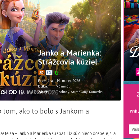
Janko a Marienka:
Strážcovia kúziel
2D
SD
Premiéra:
19. marec 2026
Dĺžka:
96 minút
Žáner:
Rodinný, Animovaný, Komédia
tom, ako to bolo s Jankom a
Prih
aste sa – Janko a Marienka sú späť! Už sú o niečo dospelejší a