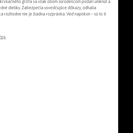
v krvilačného grófa sa však obom súrodencom podarí uniknúť a
edné dieliky. Zabezpečia usvedčujúce dôkazy, odhalia
ka rozhodne nie je žiadna rozprávka. Veď napokon – sú to tí
026