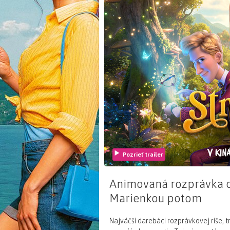
Pozrieť trailer
Animovaná rozprávka o 
Marienkou potom
Najväčší darebáci rozprávkovej ríše, tr