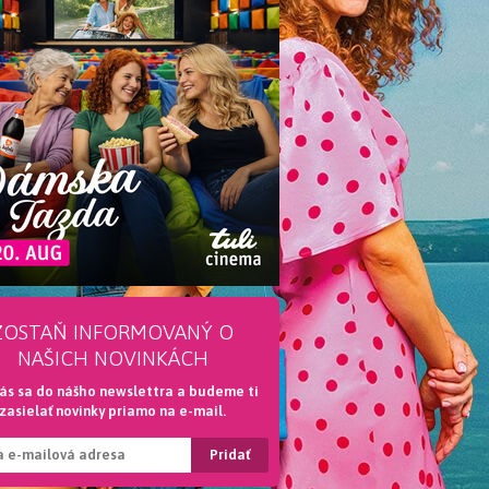
ZOSTAŇ INFORMOVANÝ O
NAŠICH NOVINKÁCH
lás sa do nášho newslettra a budeme ti
zasielať novinky priamo na e-mail.