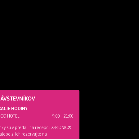
NÁVŠTEVNÍKOV
ACIE HODINY
IC® HOTEL
9:00 – 21:00
ky sú v predaji na recepcii X-BIONIC®
lebo si ich rezervujte na