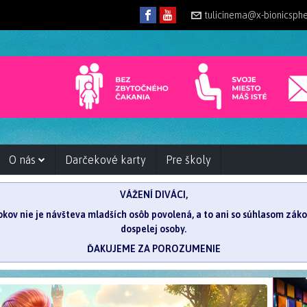
tulicinema@x-bionicsph
O nás
Darčekové karty
Pre školy
VÁŽENÍ DIVÁCI,
 rokov nie je návšteva mladších osôb povolená, a to ani so súhlasom zá
dospelej osoby.
ĎAKUJEME ZA POROZUMENIE