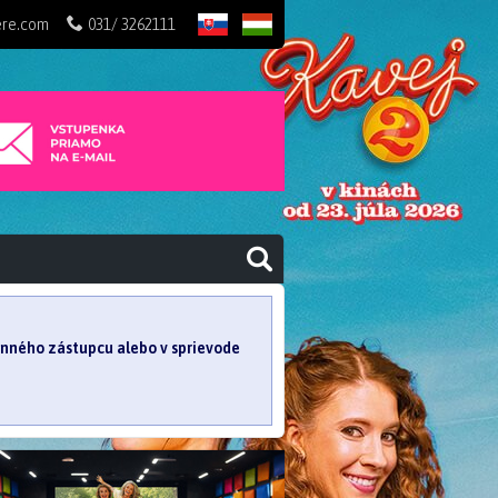
ere.com
031/ 3262111
SK
HU
konného zástupcu alebo v sprievode