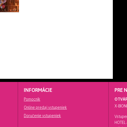
INFORMÁCIE
PRE 
Pomocník
OTVÁR
X-BION
Online predaj vstupeniek
Doručenie vstupeniek
Vstupen
HOTEL a