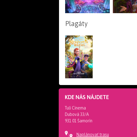
Plagáty
KDE NÁS NÁJDETE
Tuli Cinema
Dubová 33/A
931 01 Šamorín
Naplánovať trasu