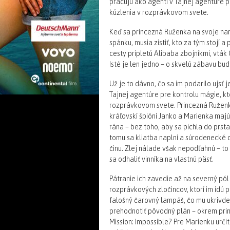
pracujú ako agenti v Tajnej agentúre p
kúzlenia v rozprávkovom svete.
Keď sa princezná Ruženka na svoje nar
spánku, musia zistiť, kto za tým stojí
cesty pripletú Alibaba zbojníkmi, vták 
Isté je len jedno – o skvelú zábavu bu
Už je to dávno, čo sa im podarilo ujsť 
Tajnej agentúre pre kontrolu mágie, kt
rozprávkovom svete. Princezná Ruženk
kráľovskí špióni Janko a Marienka maj
rána – bez toho, aby sa pichla do prs
tomu sa kliatba naplní a súrodenecké 
činu. Zlej nálade však nepodľahnú – to 
sa odhaliť vinníka na vlastnú päsť.
Pátranie ich zavedie až na severný pól
rozprávkových zločincov, ktorí im idú p
falošný čarovný lampáš, čo mu ukrivd
prehodnotiť pôvodný plán – okrem princ
Mission: Impossible? Pre Marienku určit