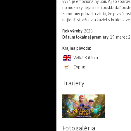
vykľuje emocionálny upír. Aj zo spáro
do mozaiky nejasností poskladať posl
zamotaný prípad a zistia, že pravá lás
najlepší strážcovia kúziel v kráľovstve.
Rok výroby:
2026
Dátum lokálnej premiéry:
19. marec 2
Krajina pôvodu:
Veľká Británia
Cyprus
Trailery
Fotogaléria