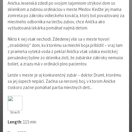
Anička Jesenská zdedí po svojom tajomnom strýkovi dom so
skleníkom a zubnou ordináciou v meste Medov. Keďže jej mama
zomrela po zákroku vidieckeho kováča, ktorý bol považovaný za
miestneho odborníka na liečbu zubov, chce Anička ako
vyštudovaná lekárka pomáhať najmä deťom.
Nikto k nej však nechodí. Zdedenej vile sa v meste hovorí
„strašidelný“ dom, ku ktorému sa miestni boja priblížiť – vraj tam
z prameňa vyteká voda z pekla! Anička však vďaka exotickej
peruánskej byline zo skleníka zistí, že zubárske zákroky nemusia
bolieť, a zrazu má v ordinácii plno pacientov.
Lenže v meste je aj konkurenčný zubár – doktor Druml, ktorému
sa jej úspech nepáči. Začína sa nerovný boj, v ktorom Aničke
čoskoro začne pomáhať partia miestnych detí…
Strach
Length:
115 min