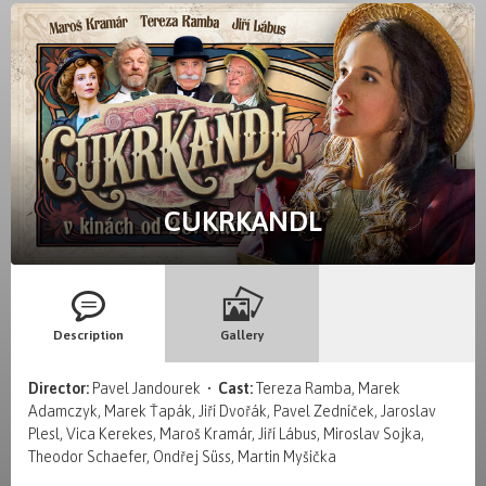
CUKRKANDL
Description
Gallery
Director:
Pavel Jandourek •
Cast:
Tereza Ramba, Marek
Adamczyk, Marek Ťapák, Jiří Dvořák, Pavel Zedníček, Jaroslav
Plesl, Vica Kerekes, Maroš Kramár, Jiří Lábus, Miroslav Sojka,
Theodor Schaefer, Ondřej Süss, Martin Myšička