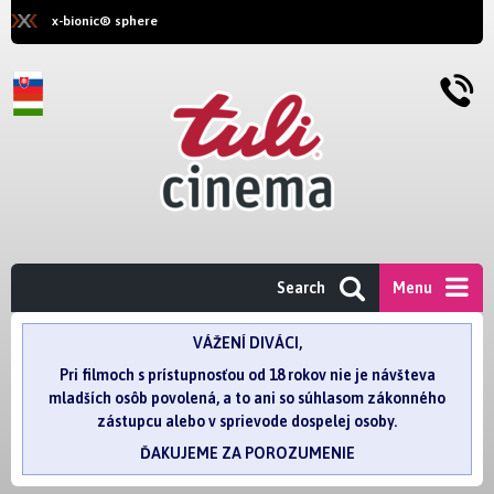
x-bionic® sphere
Search
Menu
VÁŽENÍ DIVÁCI,
Pri filmoch s prístupnosťou od 18 rokov nie je návšteva
mladších osôb povolená, a to ani so súhlasom zákonného
zástupcu alebo v sprievode dospelej osoby.
ĎAKUJEME ZA POROZUMENIE