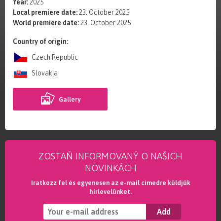
Year:
2025
Local premiere date:
23. October 2025
World premiere date:
23. October 2025
Country of origin:
Czech Republic
Slovakia
Gallery
ZOSTAŇ INFORMOVANÝ O NAŠICH
NOVINKÁCH
Iratkozz fel és egyenesen az e-mail címedre küldjük
hírlevelünket.