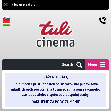
x-bionic® sphere
Search
Menu
VÁŽENÍ DIVÁCI,
Pri filmoch s prístupnosťou od 18 rokov nie je návšteva
mladších osôb povolená, a to ani so súhlasom zákonného
zástupcu alebo v sprievode dospelej osoby.
ĎAKUJEME ZA POROZUMENIE