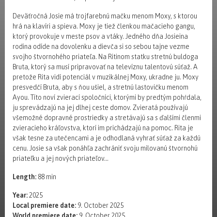
Deväťročná Josie má trojfarebnú mačku menom Moxy, s ktorou
hrá na klavíri a spieva. Moxy je tiež členkou mačacieho gangu,
ktorý provokuje v meste psov a vtáky. Jedného dňa Josieina
rodina odíde na dovolenku a dievča si so sebou tajne vezme
svojho štvornohého priateľa. Na Ritinom statku stretnú buldoga
Bruta, ktorý sa musí pripravovať na televíznu talentovú súťaž. A
pretože Rita vidí potenciál v muzikálnej Moxy, ukradne ju. Moxy
presvedčí Bruta, aby s ňou ušiel, a stretnú lastovičku menom
Ayou. Títo noví zvierací spoločníci, ktorými by predtým pohŕdala,
ju sprevádzajú na jej dlhej ceste domov. Zvieratá používajú
všemožné dopravné prostriedky a stretávajú sa s ďalšími členmi
zvieracieho kráľovstva, ktorí im prichádzajú na pomoc. Rita je
však tesne za utečencami a je odhodlaná vyhrať súťaž za každú
cenu. Josie sa však ponáhľa zachrániť svoju milovanú štvornohú
priateľku a jej nových priateľov...
Length:
88 min
Year:
2025
Local premiere date:
9. October 2025
World premiere date:
9. October 2025