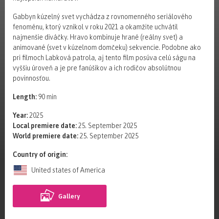
Gabbyn kúzelný svet vychádza z rovnomenného seriálového
fenoménu, ktorý vznikol v roku 2021 a okamžite uchvátil
najmenšie diváčky. Hravo kombinuje hrané (reálny svet) a
animované (svet v kúzelnom domčeku) sekvencie. Podobne ako
pri filmoch Labková patrola, aj tento film posúva celú ságu na
vyššiu úroveň a je pre fanúšikov a ich rodičov absolútnou
povinnosťou.
Length:
90 min
Year:
2025
Local premiere date:
25. September 2025
World premiere date:
25. September 2025
Country of origin:
United states of America
Gallery