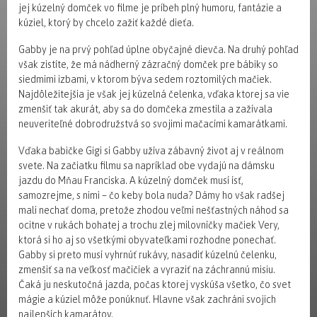
jej kúzelný domček vo filme je príbeh plný humoru, fantázie a
kúziel, ktorý by chcelo zažiť každé dieťa.
Gabby je na prvý pohľad úplne obyčajné dievča. Na druhý pohľad
však zistíte, že má nádherný zázračný domček pre bábiky so
siedmimi izbami, v ktorom býva sedem roztomilých mačiek.
Najdôležitejšia je však jej kúzelná čelenka, vďaka ktorej sa vie
zmenšiť tak akurát, aby sa do domčeka zmestila a zažívala
neuveriteľné dobrodružstvá so svojimi mačacími kamarátkami.
Vďaka babičke Gigi si Gabby užíva zábavný život aj v reálnom
svete. Na začiatku filmu sa napríklad obe vydajú na dámsku
jazdu do Mňau Franciska. A kúzelný domček musí ísť,
samozrejme, s nimi – čo keby bola nuda? Dámy ho však radšej
mali nechať doma, pretože zhodou veľmi nešťastných náhod sa
ocitne v rukách bohatej a trochu zlej milovníčky mačiek Very,
ktorá si ho aj so všetkými obyvateľkami rozhodne ponechať.
Gabby si preto musí vyhrnúť rukávy, nasadiť kúzelnú čelenku,
zmenšiť sa na veľkosť mačičiek a vyraziť na záchrannú misiu.
Čaká ju neskutočná jazda, počas ktorej vyskúša všetko, čo svet
mágie a kúziel môže ponúknuť. Hlavne však zachráni svojich
najlepších kamarátov.