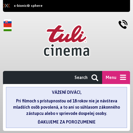
x-bionic® sphere
Search
Menu
VÁŽENÍ DIVÁCI,
Pri filmoch s prístupnosťou od 18 rokov nie je návšteva
mladších osôb povolená, a to ani so súhlasom zákonného
zástupcu alebo v sprievode dospelej osoby.
ĎAKUJEME ZA POROZUMENIE