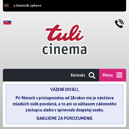
x-bionic® sphere
Keresés
Menu
VÁŽENÍ DIVÁCI,
Pri filmoch s prístupnosťou od 18 rokov nie je návšteva
mladších osôb povolená, a to ani so súhlasom zákonného
zástupcu alebo v sprievode dospelej osoby.
ĎAKUJEME ZA POROZUMENIE