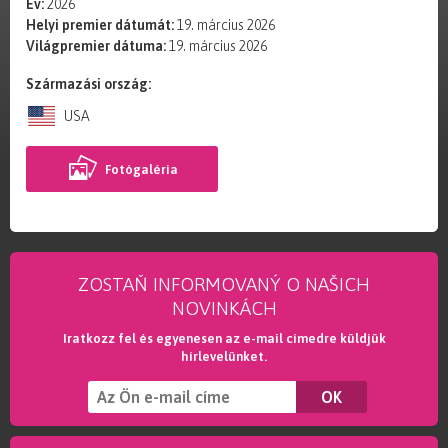
Év:
2026
Helyi premier dátumát:
19. március 2026
Világpremier dátuma:
19. március 2026
Származási ország:
USA
Fotógaléria
ZOSTAŇ INFORMOVANÝ O NAŠICH
NOVINKÁCH
Iratkozz fel és egyenesen az e-mail címedre küldjük
hírlevelünket.