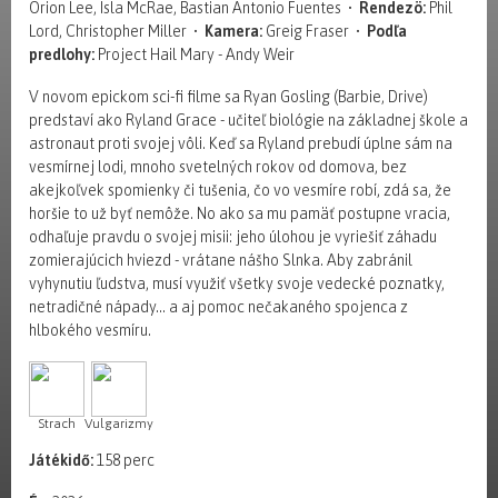
Orion Lee, Isla McRae, Bastian Antonio Fuentes •
Rendezö:
Phil
Lord, Christopher Miller •
Kamera:
Greig Fraser •
Podľa
predlohy:
Project Hail Mary - Andy Weir
V novom epickom sci-fi filme sa Ryan Gosling (Barbie, Drive)
predstaví ako Ryland Grace - učiteľ biológie na základnej škole a
astronaut proti svojej vôli. Keď sa Ryland prebudí úplne sám na
vesmírnej lodi, mnoho svetelných rokov od domova, bez
akejkoľvek spomienky či tušenia, čo vo vesmíre robí, zdá sa, že
horšie to už byť nemôže. No ako sa mu pamäť postupne vracia,
odhaľuje pravdu o svojej misii: jeho úlohou je vyriešiť záhadu
zomierajúcich hviezd - vrátane nášho Slnka. Aby zabránil
vyhynutiu ľudstva, musí využiť všetky svoje vedecké poznatky,
netradičné nápady... a aj pomoc nečakaného spojenca z
hlbokého vesmíru.
Strach
Vulgarizmy
Játékidő:
158 perc