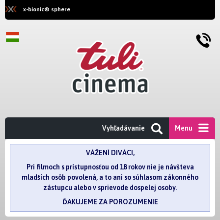
x-bionic® sphere
Vyhľadávanie
Menu
VÁŽENÍ DIVÁCI,
Pri filmoch s prístupnosťou od 18 rokov nie je návšteva
mladších osôb povolená, a to ani so súhlasom zákonného
zástupcu alebo v sprievode dospelej osoby.
ĎAKUJEME ZA POROZUMENIE