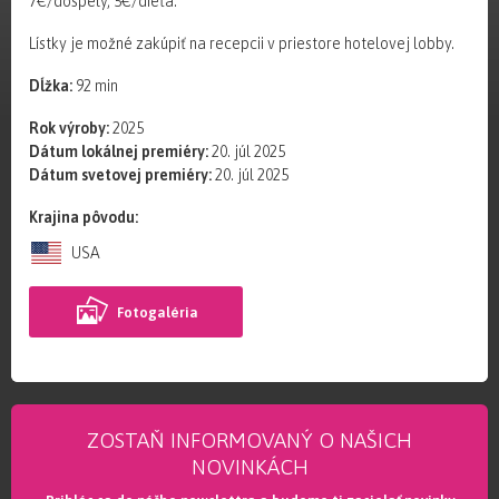
7€/dospelý, 5€/dieťa.
Lístky je možné zakúpiť na recepcii v priestore hotelovej lobby.
Dĺžka:
92 min
Rok výroby:
2025
Dátum lokálnej premiéry:
20. júl 2025
Dátum svetovej premiéry:
20. júl 2025
Krajina pôvodu:
USA
Fotogaléria
ZOSTAŇ INFORMOVANÝ O NAŠICH
NOVINKÁCH