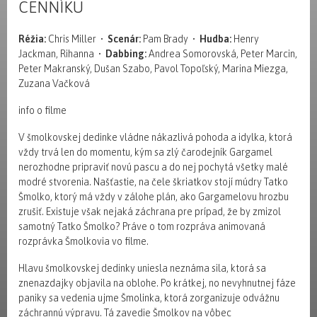
CENNÍKU
Réžia:
Chris Miller •
Scenár:
Pam Brady •
Hudba:
Henry
Jackman, Rihanna •
Dabbing:
Andrea Somorovská, Peter Marcin,
Peter Makranský, Dušan Szabo, Pavol Topoľský, Marina Miezga,
Zuzana Vačková
info o filme
V šmolkovskej dedinke vládne nákazlivá pohoda a idylka, ktorá
vždy trvá len do momentu, kým sa zlý čarodejník Gargamel
nerozhodne pripraviť novú pascu a do nej pochytá všetky malé
modré stvorenia. Našťastie, na čele škriatkov stojí múdry Tatko
Šmolko, ktorý má vždy v zálohe plán, ako Gargamelovu hrozbu
zrušiť. Existuje však nejaká záchrana pre prípad, že by zmizol
samotný Tatko Šmolko? Práve o tom rozpráva animovaná
rozprávka Šmolkovia vo filme.
Hlavu šmolkovskej dedinky uniesla neznáma sila, ktorá sa
znenazdajky objavila na oblohe. Po krátkej, no nevyhnutnej fáze
paniky sa vedenia ujme Šmolinka, ktorá zorganizuje odvážnu
záchrannú výpravu. Tá zavedie Šmolkov na vôbec