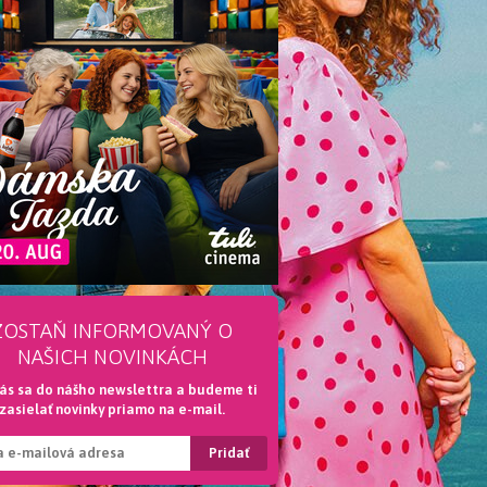
ZOSTAŇ INFORMOVANÝ O
NAŠICH NOVINKÁCH
lás sa do nášho newslettra a budeme ti
zasielať novinky priamo na e-mail.