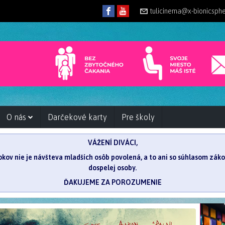
tulicinema@x-bionicsph
O nás
Darčekové karty
Pre školy
VÁŽENÍ DIVÁCI,
 rokov nie je návšteva mladších osôb povolená, a to ani so súhlasom zá
dospelej osoby.
ĎAKUJEME ZA POROZUMENIE