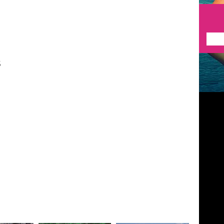
---
5