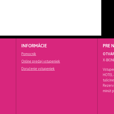
INFORMÁCIE
PRE 
Pomocník
OTVÁR
X-BION
Online predaj vstupeniek
Doručenie vstupeniek
Vstupen
HOTEL a
tulici
Rezerv
minút 