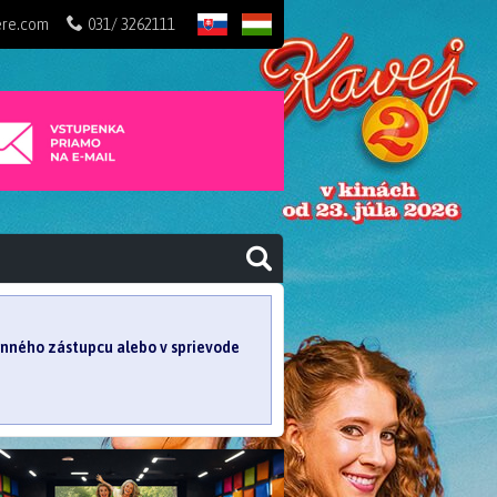
ere.com
031/ 3262111
SK
HU
konného zástupcu alebo v sprievode