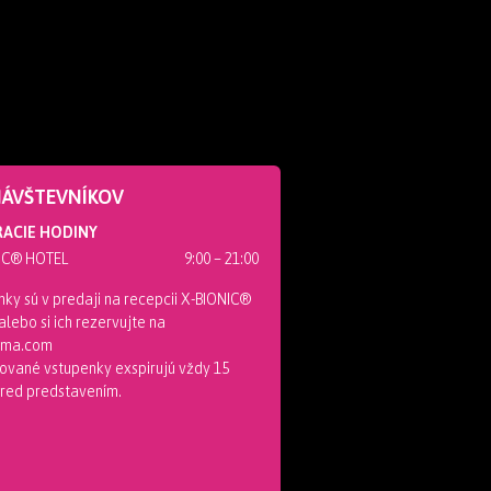
NÁVŠTEVNÍKOV
ACIE HODINY
IC® HOTEL
9:00 – 21:00
ky sú v predaji na recepcii X-BIONIC®
lebo si ich rezervujte na
nema.com
ované vstupenky exspirujú vždy 15
pred predstavením.