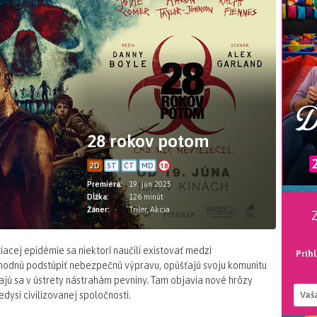
28 rokov potom
18
2D
ST
ČT
MD
Premiéra:
19. jún 2025
Dĺžka:
126 minút
Žáner:
Triler, Akcia
iacej epidémie sa niektorí naučili existovať medzi
Prih
ozhodnú podstúpiť nebezpečnú výpravu, opúšťajú svoju komunitu
jú sa v ústrety nástrahám pevniny. Tam objavia nové hrôzy
edysi civilizovanej spoločnosti.