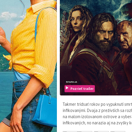
Pozrieť trailer
Takmer tridsať rokov po vypuknutí smrt
infikovanými. Dvaja z preživších sa r
na malom izolovanom ostrove a vybera
infikovaných, no narazia aj na zvyšky k