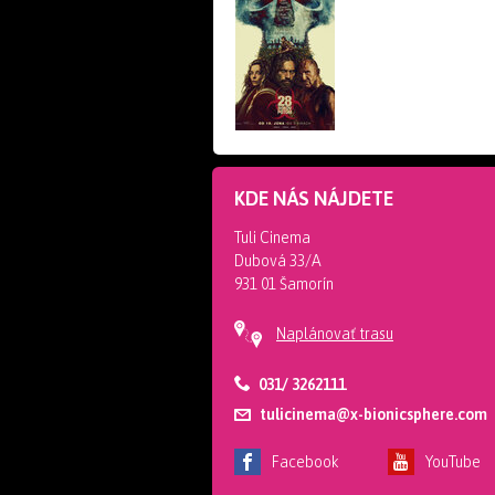
KDE NÁS NÁJDETE
Tuli Cinema
Dubová 33/A
931 01 Šamorín
Naplánovať trasu
031/ 3262111
tulicinema@x-bionicsphere.com
Facebook
YouTube