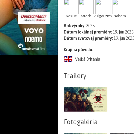
Násilie
Strach
Vulgarizmy
Nahota
Rok výroby:
2025
Dátum lokálnej premiéry:
19. jún 2025
Dátum svetovej premiéry:
19. jún 202
Krajina pôvodu:
Veľká Británia
Trailery
Fotogaléria