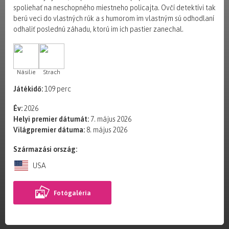
spoliehať na neschopného miestneho policajta. Ovčí detektívi tak
berú veci do vlastných rúk a s humorom im vlastným sú odhodlaní
odhaliť poslednú záhadu, ktorú im ich pastier zanechal.
Násilie
Strach
Játékidő:
109 perc
Év:
2026
Helyi premier dátumát:
7. május 2026
Világpremier dátuma:
8. május 2026
Származási ország:
USA
Fotógaléria