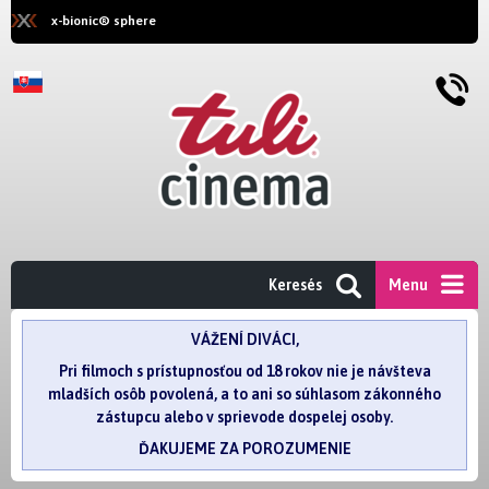
x-bionic® sphere
Keresés
Menu
VÁŽENÍ DIVÁCI,
Pri filmoch s prístupnosťou od 18 rokov nie je návšteva
mladších osôb povolená, a to ani so súhlasom zákonného
zástupcu alebo v sprievode dospelej osoby.
ĎAKUJEME ZA POROZUMENIE