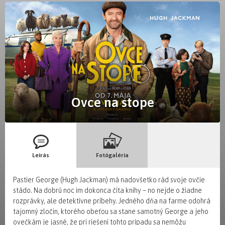
Ovce na stope
Leírás
Fotógaléria
Pastier George (Hugh Jackman) má nadovšetko rád svoje ovčie
stádo. Na dobrú noc im dokonca číta knihy – no nejde o žiadne
rozprávky, ale detektívne príbehy. Jedného dňa na farme odohrá
tajomný zločin, ktorého obeťou sa stane samotný George a jeho
ovečkám je jasné, že pri riešení tohto prípadu sa nemôžu