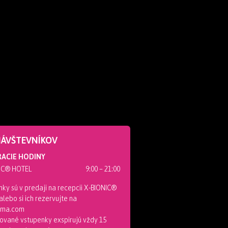
NÁVŠTEVNÍKOV
ACIE HODINY
IC® HOTEL
9:00 – 21:00
ky sú v predaji na recepcii X-BIONIC®
lebo si ich rezervujte na
nema.com
ované vstupenky exspirujú vždy 15