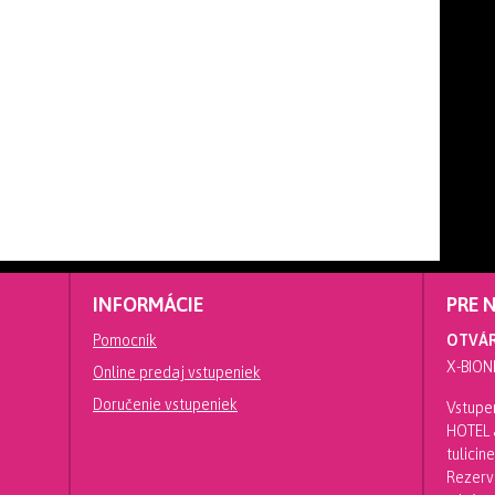
INFORMÁCIE
PRE 
Pomocník
OTVÁR
X-BION
Online predaj vstupeniek
Doručenie vstupeniek
Vstupen
HOTEL a
tulici
Rezerv