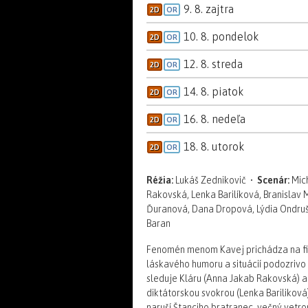
9. 8. zajtra
2D
OR
10. 8. pondelok
2D
OR
12. 8. streda
2D
OR
14. 8. piatok
2D
OR
16. 8. nedeľa
2D
OR
18. 8. utorok
2D
OR
Réžia:
Lukáš Zednikovič •
Scenár:
Mic
Rakovská, Lenka Barilíková, Branislav 
Ďuranová, Dana Dropová, Lýdia Ondrušo
Baran
Fenomén menom Kavej prichádza na fil
láskavého humoru a situácií podozrivo 
sleduje Kláru (Anna Jakab Rakovská) a 
diktátorskou svokrou (Lenka Barilikov
naruší Štanciho bratranec, večný vetro