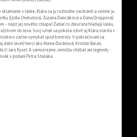
 sklamanie v láske, Klára sa ju rozhodne zachrániť a vezme ju
ednotky (Lýdia Ondrušová, Zuzana Dancáková a Dana Droppová)
m – nájsť jej nového chlapa! Zatiaľ čo dievčatá hľadajú lásku,
užstvom do lesa. Svoj vzťah sa pokúša oživiť aj Klára staršia s
m čoskoro začne vymykať spod kontroly. V pokračovaní sa
 ďalší skvelí herci ako Alena Ďuránová, Kristián Baran,
da či Jaro Kyseľ. A samozrejme, nemôžu chýbať ani legendy -
spevák v podaní Petra Stašáka.