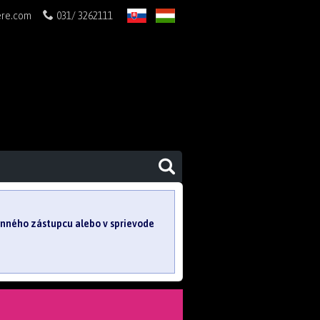
ere.com
031/ 3262111
SK
HU
konného zástupcu alebo v sprievode