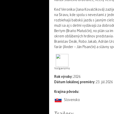
Keď Veronika (Jana Kovalčiková) zažije
na Šíravu, kde spolu s nevestami z j
rozbiehajú babskú jazdu s jasným cieľo
muži sa aj s deťmi vydávajú za dobrodr
Bertym (Braňo Matuščin), no plán sa i
okrem obľúbených hrdinov predstavia aj
Branislav Deák, Robo Jakab, Adrián Ur
farár (Ander – Ján Pisančin) a slávny 
Vulgarizmy
Rok výroby:
2026
Dátum lokálnej premiéry:
23. júl 2026
Krajina pôvodu:
Slovensko
Trailery