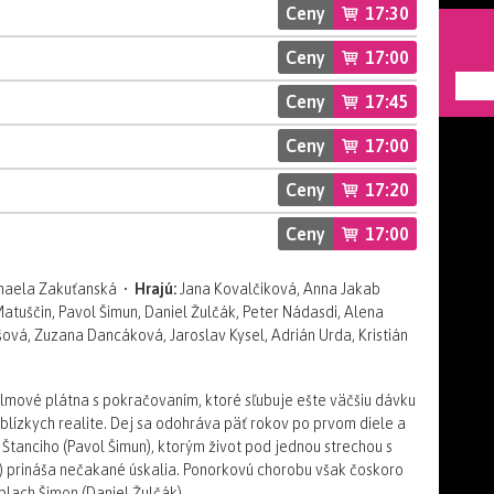
Ceny
17:30
Ceny
17:00
---
Ceny
17:45
Ceny
17:00
Ceny
17:20
Ceny
17:00
haela Zakuťanská •
Hrajú:
Jana Kovalčiková, Anna Jakab
Matuščin, Pavol Šimun, Daniel Žulčák, Peter Nádasdi, Alena
vá, Zuzana Dancáková, Jaroslav Kysel, Adrián Urda, Kristián
mové plátna s pokračovaním, ktoré sľubuje ešte väčšiu dávku
blízkych realite. Dej sa odohráva päť rokov po prvom diele a
Štanciho (Pavol Šimun), ktorým život pod jednou strechou s
á) prináša nečakané úskalia. Ponorkovú chorobu však čoskoro
plach Šimon (Daniel Žulčák).