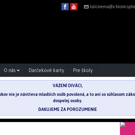
tulicinema@x-bionicsph
O nás
Darčekové karty
Pre školy
VÁŽENÍ DIVÁCI,
 rokov nie je návšteva mladších osôb povolená, a to ani so súhlasom zá
dospelej osoby.
ĎAKUJEME ZA POROZUMENIE