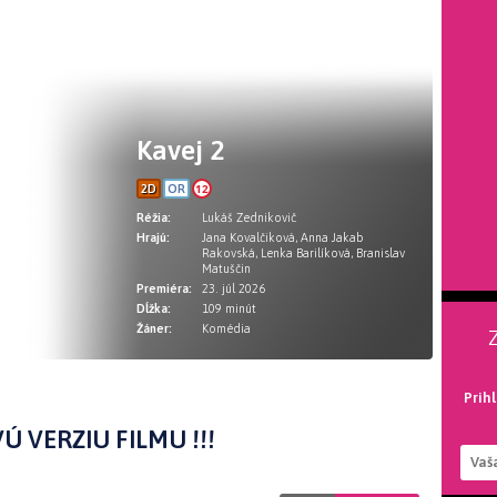
Kavej 2
12
2D
OR
Réžia:
Lukáš Zednikovič
Hrajú:
Jana Kovalčiková, Anna Jakab
Rakovská, Lenka Barilíková, Branislav
Matuščin
Premiéra:
23. júl 2026
Dĺžka:
109 minút
Žáner:
Komédia
Prih
Ú VERZIU FILMU !!!