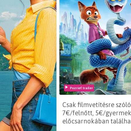
Pozrieť trailer
Csak filmvetítésre szóló
7€/felnőtt, 5€/gyermek
előcsarnokában találha