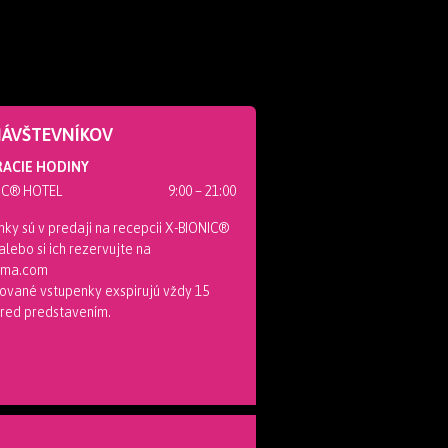
NÁVŠTEVNÍKOV
ACIE HODINY
IC® HOTEL
9:00 – 21:00
ky sú v predaji na recepcii X-BIONIC®
lebo si ich rezervujte na
nema.com
ované vstupenky exspirujú vždy 15
pred predstavením.