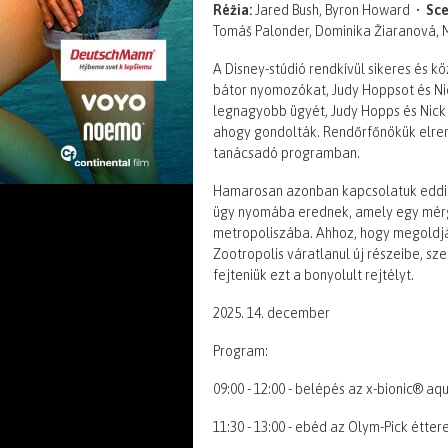
Réžia:
Jared Bush, Byron Howard •
Sce
Tomáš Palonder, Dominika Žiaranová, Mi
A Disney-stúdió rendkívül sikeres és 
bátor nyomozókat, Judy Hoppsot és Ni
legnagyobb ügyét, Judy Hopps és Nick 
ahogy gondolták. Rendőrfőnökük elrend
tanácsadó programban.
Hamarosan azonban kapcsolatuk eddig
ügy nyomába erednek, amely egy mérg
metropoliszába. Ahhoz, hogy megoldják
Zootropolis váratlanul új részeibe, sz
fejteniük ezt a bonyolult rejtélyt.
2025. 14. december
Program:
09:00 - 12:00 - belépés az x-bionic® aq
11:30 - 13:00 - ebéd az Olym-Pick étte